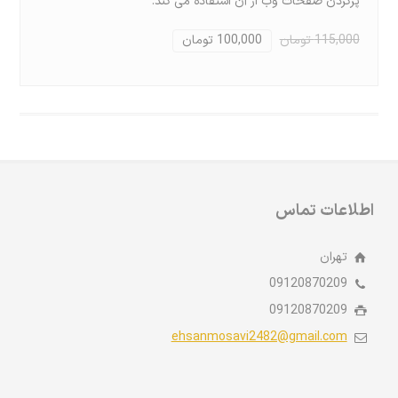
پرکردن صفحات وب از آن استفاده می کند.
115,000 تومان
100,000 تومان
اطلاعات تماس
تهران
09120870209
09120870209
ehsanmosavi2482@gmail.com