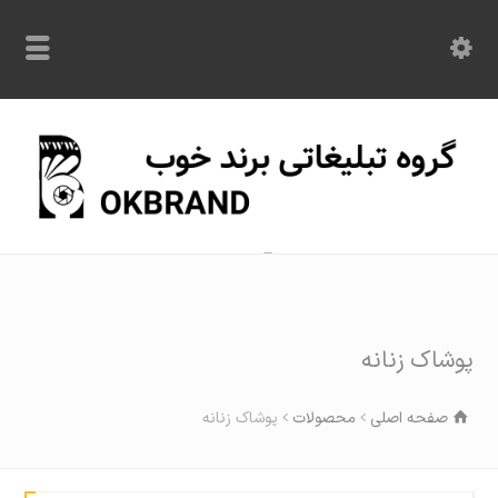
با ما در تماس باشید: 09120870209
پوشاک زنانه
صفحه اصلی
محصولات
پوشاک زنانه