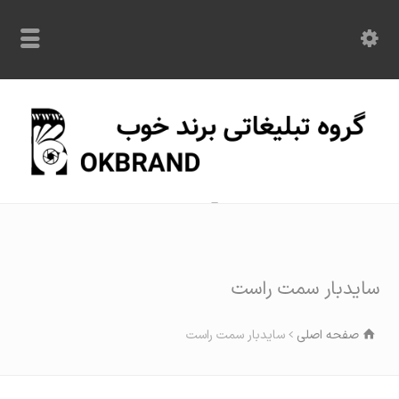
با ما در تماس باشید: 09120870209
سایدبار سمت راست
صفحه اصلی
سایدبار سمت راست