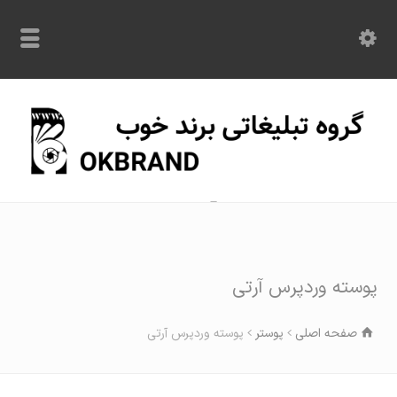
با ما در تماس باشید: 09120870209
پوسته وردپرس آرتی
صفحه اصلی
پوستر
پوسته وردپرس آرتی