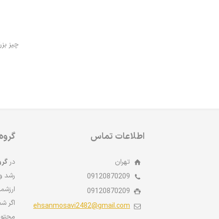
چیز بزر
اطلاعات تماس
گروه
تهران
در
گرو
رشد وا
09120870209
ارزشمن
09120870209
اگر شم
ehsanmosavi2482@gmail.com
محتوا،