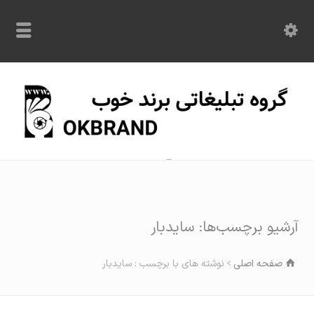
با ما در تماس باشید: 09120870209
آرشیو برچسب‌ها: سایدبار
صفحه اصلی
نوشته های با برچسب : سایدبار